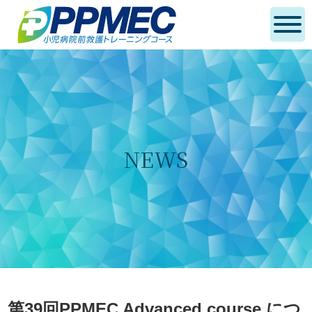
NEWS
第39回PPMEC Advanced course につ